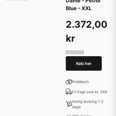
Dame - Petrol
Blue - XXL
2.372,00
kr
Køb her
PrisMatch
Fri fragt over kr. 349
Hurtig levering 1-2
dage