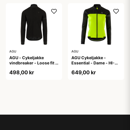
AGU
AGU
AGU - Cykeljakke
AGU Cykeljakke -
vindbreaker - Loose fit -
Essential - Dame - HI-
Sort - Str. XXXL
VIS - Sort/Gul - Str. M
498,00 kr
649,00 kr