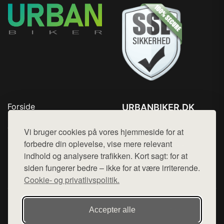
Forside
URBANBIKER.DK
Produkter
Tlf. 78768672
Top Rabatter
Vi bruger cookies på vores hjemmeside for at
Mail:
hej@want.dk
Blog
forbedre din oplevelse, vise mere relevant
Kontakt
indhold og analysere trafikken. Kort sagt: for at
Cookie- og privatlivspolitik
siden fungerer bedre – ikke for at være irriterende.
Cookie- og privatlivspolitik.
Denne side er en del af want.dk, der udgiver en række
Accepter alle
hjemmesider med præsentation af forskellige produkter fra