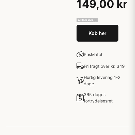
149,00 kr
Køb her
PrisMatch
Fri fragt over kr. 349
Hurtig levering 1-2
dage
365 dages
fortrydelsesret