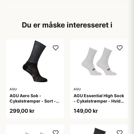
Du er måske interesseret i
AGU
AGU
AGU Aero Sok -
AGU Essential High Sock
Cykelstrømper - Sort -
- Cykelstrømper - Hvid -
S/M
2-Pak - L/XL
299,00 kr
149,00 kr