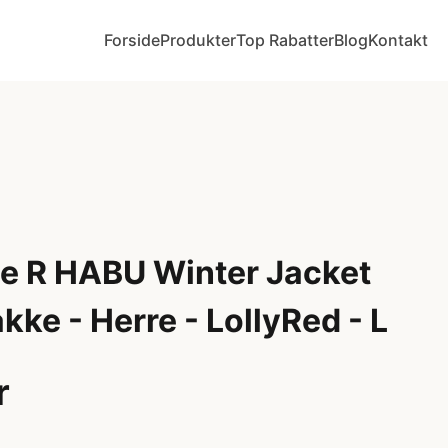
Forside
Produkter
Top Rabatter
Blog
Kontakt
e R HABU Winter Jacket
kke - Herre - LollyRed - L
r