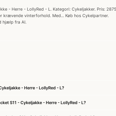
ke - Herre - LollyRed - L. Kategori: Cykeljakker. Pris: 28
nder krævende vinterforhold. Med... Køb hos Cykelpartner.
 hjælp fra AI.
keljakke - Herre - LollyRed - L?
et S11 - Cykeljakke - Herre - LollyRed - L?