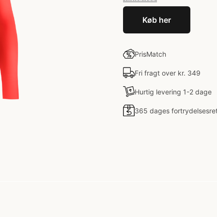
Køb her
PrisMatch
Fri fragt over kr. 349
Hurtig levering 1-2 dage
365 dages fortrydelsesre