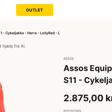
OUTLET
- Cykeljakke - Herre - LollyRed - L
 hjælp fra AI.
ASSOS
Assos Equip
S11 - Cykelja
2.875,00 k