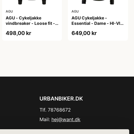
AGU
AGU
AGU - Cykeljakke
AGU Cykeljakke -
vindbreaker - Loose fit -
Essential - Dame - HI-VIS
Sort - Str. XXXL
- Sort/Gul - Str. M
498,00 kr
649,00 kr
URBANBIKER.DK
Tlf. 78768672
Mail:
hej@want.dk
Cookie- og privatlivspolitik