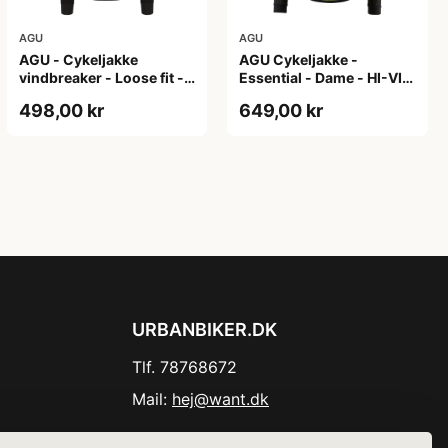
AGU
AGU
AGU - Cykeljakke
AGU Cykeljakke -
vindbreaker - Loose fit -
Essential - Dame - HI-VIS
Sort - Str. XXXL
- Sort/Gul - Str. M
498,00 kr
649,00 kr
URBANBIKER.DK
Tlf. 78768672
Mail:
hej@want.dk
Cookie- og privatlivspolitik