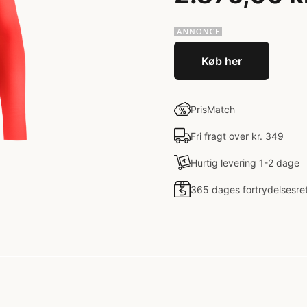
Køb her
PrisMatch
Fri fragt over kr. 349
Hurtig levering 1-2 dage
365 dages fortrydelsesre