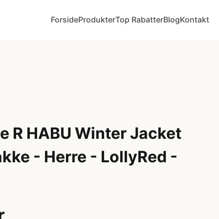
Forside
Produkter
Top Rabatter
Blog
Kontakt
e R HABU Winter Jacket
akke - Herre - LollyRed -
r