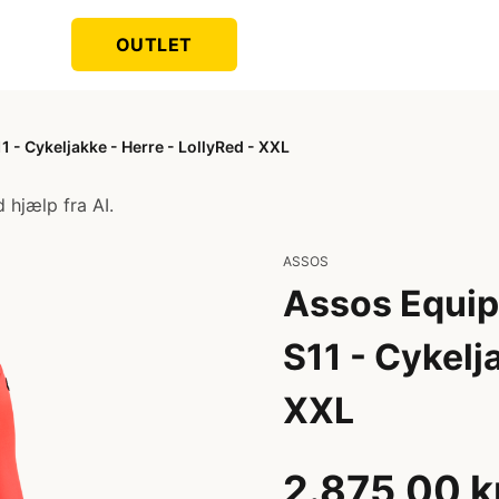
OUTLET
 - Cykeljakke - Herre - LollyRed - XXL
 hjælp fra AI.
ASSOS
Assos Equip
S11 - Cykelj
XXL
2.875,00 k