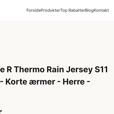
Forside
Produkter
Top Rabatter
Blog
Kontakt
e R Thermo Rain Jersey S11
- Korte ærmer - Herre -
r