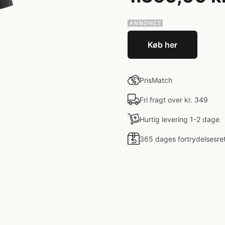
Køb her
PrisMatch
Fri fragt over kr. 349
Hurtig levering 1-2 dage
365 dages fortrydelsesre