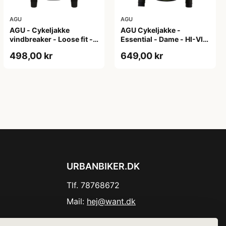
AGU
AGU
AGU - Cykeljakke
AGU Cykeljakke -
vindbreaker - Loose fit -
Essential - Dame - HI-VIS
Sort - Str. XXXL
- Sort/Gul - Str. M
498,00 kr
649,00 kr
URBANBIKER.DK
Tlf. 78768672
Mail:
hej@want.dk
Cookie- og privatlivspolitik