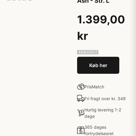
Ash - Str. L
1.399,00
kr
Køb her
PrisMatch
Fri fragt over kr. 349
Hurtig levering 1-2
dage
365 dages
fortrydelsesret