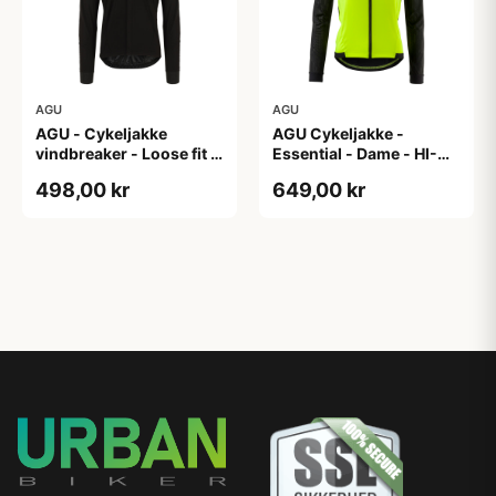
AGU
AGU
AGU - Cykeljakke
AGU Cykeljakke -
vindbreaker - Loose fit -
Essential - Dame - HI-
Sort - Str. XXXL
VIS - Sort/Gul - Str. M
498,00 kr
649,00 kr