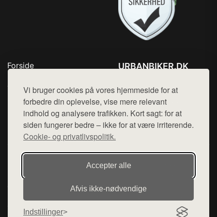
Forside
URBANBIKER.DK
Produkter
Tlf. 78768672
Top Rabatter
Vi bruger cookies på vores hjemmeside for at
Mail:
hej@want.dk
Blog
forbedre din oplevelse, vise mere relevant
Kontakt
indhold og analysere trafikken. Kort sagt: for at
Cookie- og privatlivspolitik
siden fungerer bedre – ikke for at være irriterende.
Cookie- og privatlivspolitik.
Denne side er en del af want.dk, der udgiver en række
Accepter alle
hjemmesider med præsentation af forskellige produkter fra
diverse webshops. Der sælges ikke varer fra denne side - vi
Afvis ikke‑nødvendige
henviser til de shops, som sælger varen. Vi har heller ikke
varerne på lager.
Indstillinger