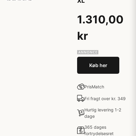
XL
1.310,00
kr
Køb her
PrisMatch
Fri fragt over kr. 349
Hurtig levering 1-2
dage
365 dages
fortrydelsesret