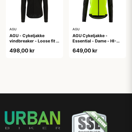
AGU
AGU
AGU - Cykeljakke
AGU Cykeljakke -
vindbreaker - Loose fit -
Essential - Dame - HI-
Sort - Str. XXXL
VIS - Sort/Gul - Str. M
498,00 kr
649,00 kr