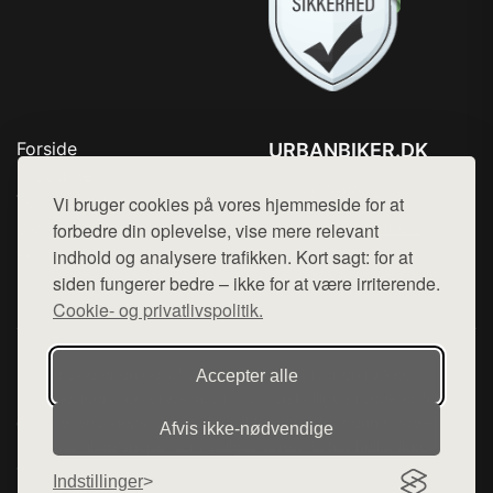
Forside
URBANBIKER.DK
Produkter
Tlf. 78768672
Top Rabatter
Vi bruger cookies på vores hjemmeside for at
Mail:
hej@want.dk
Blog
forbedre din oplevelse, vise mere relevant
Kontakt
indhold og analysere trafikken. Kort sagt: for at
Cookie- og privatlivspolitik
siden fungerer bedre – ikke for at være irriterende.
Cookie- og privatlivspolitik.
Denne side er en del af want.dk, der udgiver en række
Accepter alle
hjemmesider med præsentation af forskellige produkter fra
diverse webshops. Der sælges ikke varer fra denne side - vi
Afvis ikke‑nødvendige
henviser til de shops, som sælger varen. Vi har heller ikke
varerne på lager.
Indstillinger