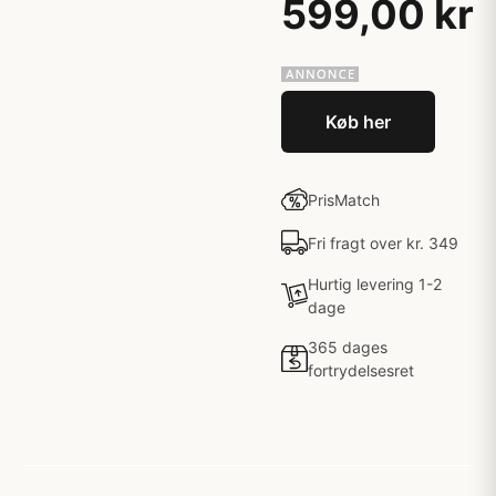
599,00 kr
Køb her
PrisMatch
Fri fragt over kr. 349
Hurtig levering 1-2
dage
365 dages
fortrydelsesret