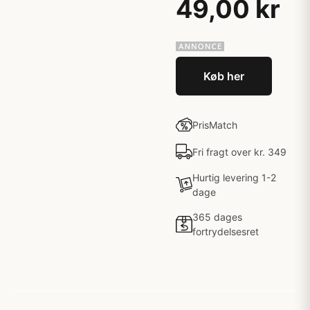
49,00 kr
Køb her
PrisMatch
Fri fragt over kr. 349
Hurtig levering 1-2
dage
365 dages
fortrydelsesret