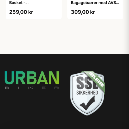
Basket -
Bagagebærer med AVS -
Forbagagebærer med
Til sadelpind - Matsort
259,00 kr
309,00 kr
træbund - Sort