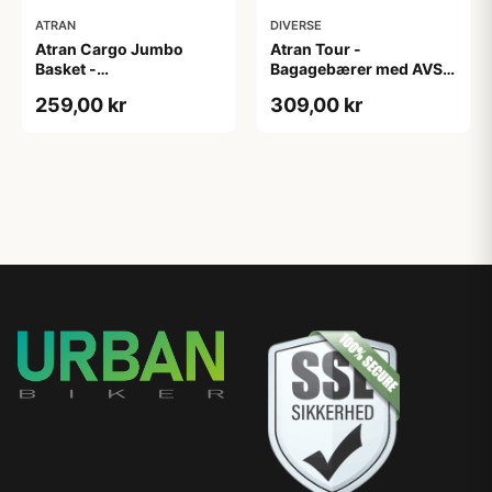
ATRAN
DIVERSE
Atran Cargo Jumbo
Atran Tour -
Basket -
Bagagebærer med AVS -
Forbagagebærer med
Til sadelpind - Matsort
259,00 kr
309,00 kr
træbund - Sort