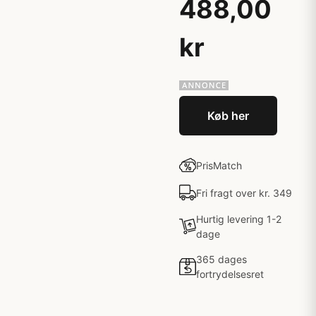
488,00
kr
Køb her
PrisMatch
Fri fragt over kr. 349
Hurtig levering 1-2
dage
365 dages
fortrydelsesret