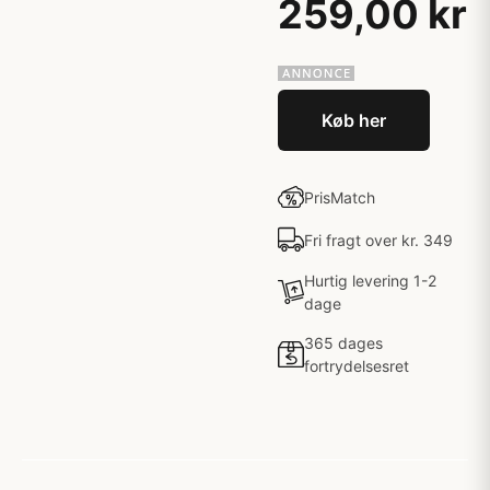
259,00 kr
Køb her
PrisMatch
Fri fragt over kr. 349
Hurtig levering 1-2
dage
365 dages
fortrydelsesret