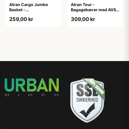
Atran Cargo Jumbo
Atran Tour -
Basket -
Bagagebærer med AVS -
Forbagagebærer med
Til sadelpind - Matsort
259,00 kr
309,00 kr
træbund - Sort