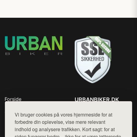
Forside
URBANBIKER.DK
Produkter
Tlf. 78768672
Top Rabatter
Vi bruger cookies på vores hjemmeside for at
Mail:
hej@want.dk
Blog
forbedre din oplevelse, vise mere relevant
Kontakt
indhold og analysere trafikken. Kort sagt: for at
Cookie- og privatlivspolitik
siden fungerer bedre – ikke for at være irriterende.