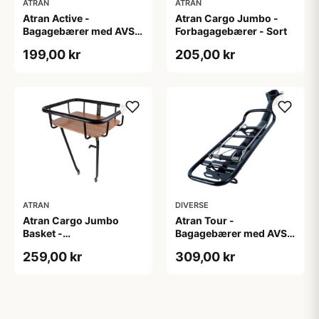
ATRAN
ATRAN
Atran Active -
Atran Cargo Jumbo -
Bagagebærer med AVS -
Forbagagebærer - Sort
Til sadelpind - Sort
199,00 kr
205,00 kr
ATRAN
DIVERSE
Atran Cargo Jumbo
Atran Tour -
Basket -
Bagagebærer med AVS -
Forbagagebærer med
Til sadelpind - Matsort
259,00 kr
309,00 kr
træbund - Sort