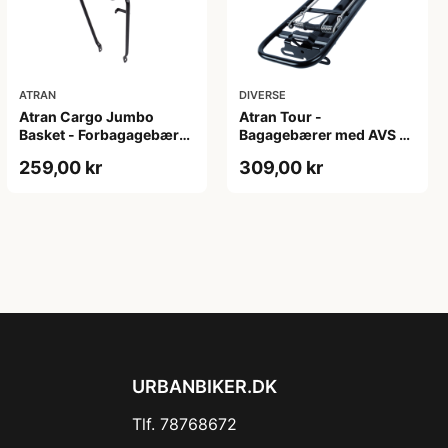
ATRAN
DIVERSE
Atran Cargo Jumbo
Atran Tour -
Basket - Forbagagebærer
Bagagebærer med AVS -
med træbund - Sort
Til sadelpind - Matsort
259,00 kr
309,00 kr
URBANBIKER.DK
Tlf. 78768672