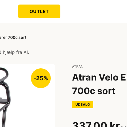
OUTLET
rer 700c sort
 hjælp fra AI.
ATRAN
Atran Velo
-25%
700c sort
UDSALG
337,00 kr