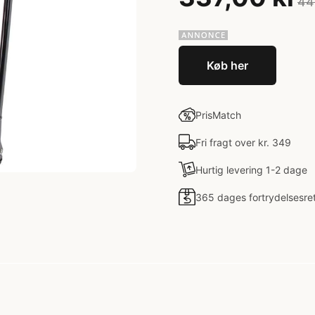
44
Køb her
PrisMatch
Fri fragt over kr. 349
Hurtig levering 1-2 dage
365 dages fortrydelsesre