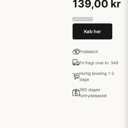
139,00 kr
Køb her
PrisMatch
Fri fragt over kr. 349
Hurtig levering 1-2
dage
365 dages
fortrydelsesret