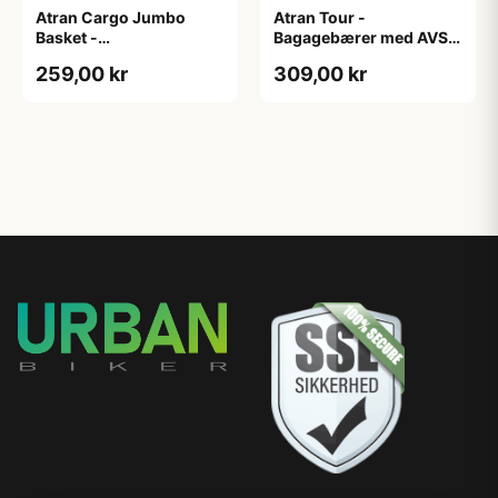
Atran Cargo Jumbo
Atran Tour -
Basket -
Bagagebærer med AVS -
Forbagagebærer med
Til sadelpind - Matsort
259,00 kr
309,00 kr
træbund - Sort