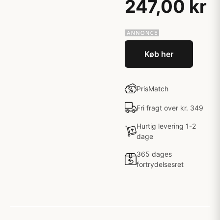
247,00 kr
Køb her
PrisMatch
Fri fragt over kr. 349
Hurtig levering 1-2
dage
365 dages
fortrydelsesret