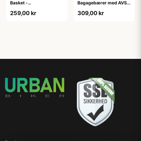
Basket -
Bagagebærer med AVS -
Forbagagebærer med
Til sadelpind - Matsort
259,00 kr
309,00 kr
træbund - Sort