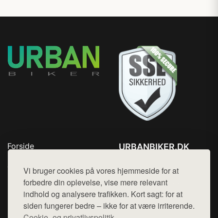
Forside
URBANBIKER.DK
Produkter
Tlf. 78768672
Top Rabatter
Vi bruger cookies på vores hjemmeside for at
Mail:
hej@want.dk
Blog
forbedre din oplevelse, vise mere relevant
Kontakt
indhold og analysere trafikken. Kort sagt: for at
Cookie- og privatlivspolitik
siden fungerer bedre – ikke for at være irriterende.
Cookie- og privatlivspolitik.