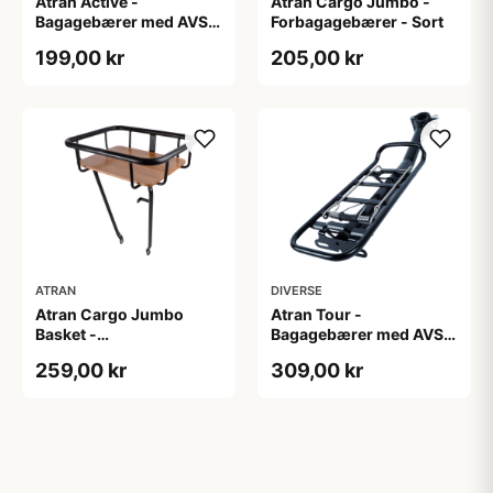
Atran Active -
Atran Cargo Jumbo -
Bagagebærer med AVS -
Forbagagebærer - Sort
Til sadelpind - Sort
199,00 kr
205,00 kr
ATRAN
DIVERSE
Atran Cargo Jumbo
Atran Tour -
Basket -
Bagagebærer med AVS -
Forbagagebærer med
Til sadelpind - Matsort
259,00 kr
309,00 kr
træbund - Sort