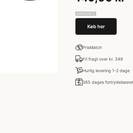
Køb her
PrisMatch
Fri fragt over kr. 349
Hurtig levering 1-2 dage
365 dages fortrydelsesre