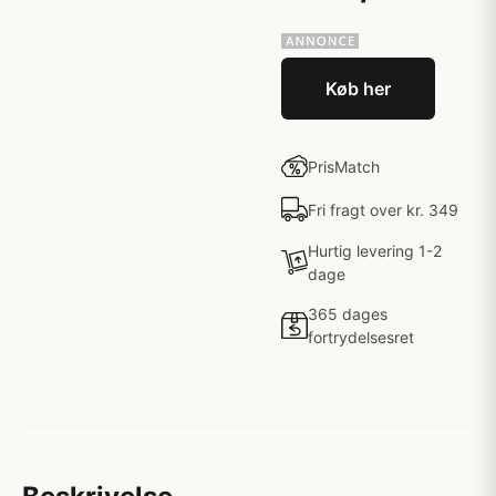
Køb her
PrisMatch
Fri fragt over kr. 349
Hurtig levering 1-2
dage
365 dages
fortrydelsesret