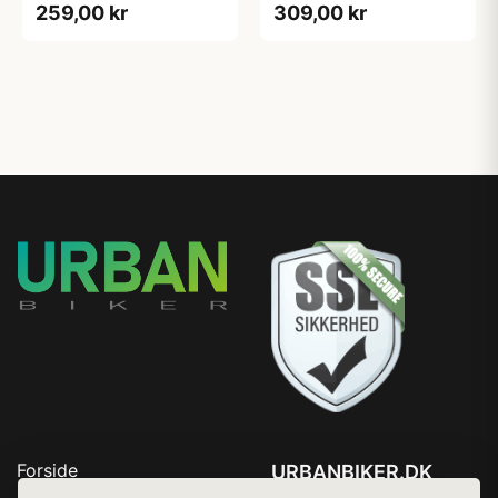
259,00 kr
309,00 kr
træbund - Sort
Forside
URBANBIKER.DK
Produkter