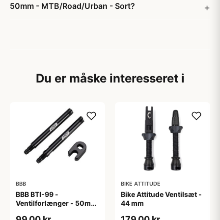
50mm - MTB/Road/Urban - Sort?
Du er måske interesseret i
BBB
BIKE ATTITUDE
BBB BTI-99 -
Bike Attitude Ventilsæt -
Ventilforlænger - 50mm
44 mm
- MTB/Road - 2 stk. inkl.
99,00 kr
179,00 kr