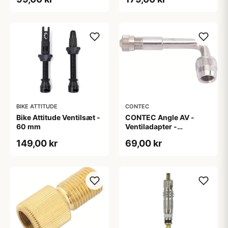
Nøgle - Sort
BIKE ATTITUDE
CONTEC
Bike Attitude Ventilsæt -
CONTEC Angle AV -
60 mm
Ventiladapter -
Autoventil - Sølv
149,00 kr
69,00 kr