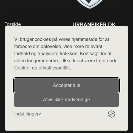
Forside
URBANBIKER.DK
Produkter
Tlf. 78768672
Top Rabatter
Vi bruger cookies på vores hjemmeside for at
Mail:
hej@want.dk
Blog
forbedre din oplevelse, vise mere relevant
Kontakt
indhold og analysere trafikken. Kort sagt: for at
Cookie- og privatlivspolitik
siden fungerer bedre – ikke for at være irriterende.
Cookie- og privatlivspolitik.
Denne side er en del af want.dk, der udgiver en række
Accepter alle
hjemmesider med præsentation af forskellige produkter fra
diverse webshops. Der sælges ikke varer fra denne side - vi
Afvis ikke‑nødvendige
henviser til de shops, som sælger varen. Vi har heller ikke
varerne på lager.
Indstillinger
© 2026 urbanbiker.dk. Alle rettigheder forbeholdes.