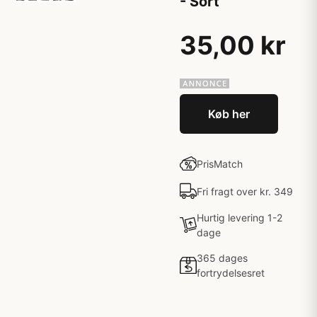
- Sort
35,00 kr
Køb her
PrisMatch
Fri fragt over kr. 349
Hurtig levering 1-2
dage
365 dages
fortrydelsesret