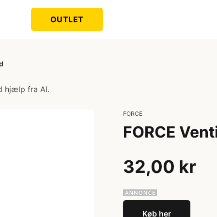
OUTLET
d
 hjælp fra AI.
FORCE
FORCE Venti
32,00 kr
Køb her