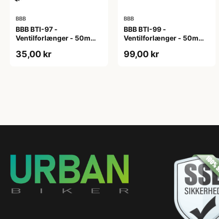
BBB
BBB
BBB BTI-97 -
BBB BTI-99 -
Ventilforlænger - 50mm -
Ventilforlænger - 50mm -
MTB/Road/Urban - Sort
MTB/Road - 2 stk. inkl.
35,00 kr
99,00 kr
Nøgle - Sort