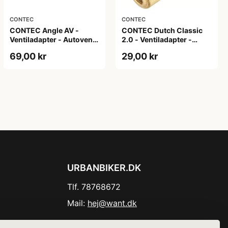
CONTEC
CONTEC
CONTEC Angle AV -
CONTEC Dutch Classic
Ventiladapter - Autoventil
2.0 - Ventiladapter -
- Sølv
Dunlop / Autoventil -
69,00 kr
29,00 kr
Guld
URBANBIKER.DK
Tlf. 78768672
Mail:
hej@want.dk
Cookie- og privatlivspolitik