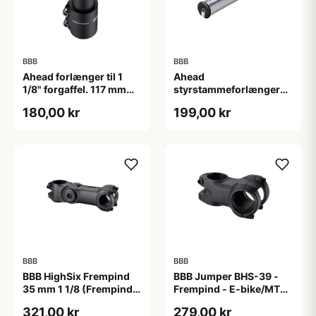
BBB
BBB
Ahead forlænger til 1
Ahead
1/8" forgaffel. 117 mm
styrstammeforlænger
høj. Matsort.
BHP-21
180,00 kr
199,00 kr
BBB
BBB
BBB HighSix Frempind
BBB Jumper BHS-39 -
35 mm 1 1/8 (Frempind
Frempind - E-bike/MTB -
længde: 90 mm)"
40 mm - Ø35 mm - Sort
321,00 kr
279,00 kr