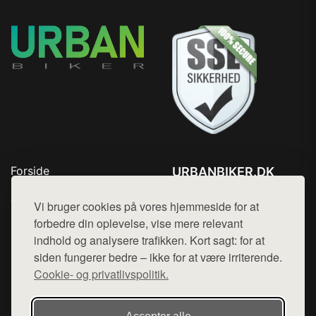
Forside
URBANBIKER.DK
Produkter
Tlf. 78768672
Top Rabatter
Vi bruger cookies på vores hjemmeside for at
Mail:
hej@want.dk
Blog
forbedre din oplevelse, vise mere relevant
Kontakt
indhold og analysere trafikken. Kort sagt: for at
Cookie- og privatlivspolitik
siden fungerer bedre – ikke for at være irriterende.
Cookie- og privatlivspolitik.
Denne side er en del af want.dk, der udgiver en række