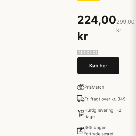
224,00
299,00
kr
kr
Køb her
PrisMatch
Fri fragt over kr. 349
Hurtig levering 1-2
dage
365 dages
fortrydelsesret