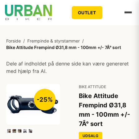
OUTLET
Forside
/
Frempinde & styrstammer
/
Bike Attitude Frempind Ø31,8 mm - 100mm +/- 7Â° sort
Dele af indholdet på denne side kan være genereret
med hjælp fra AI.
BIKE ATTITUDE
Bike Attitude
-25%
Frempind Ø31,8
mm - 100mm +/-
7Â° sort
UDSALG