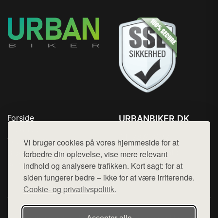
Forside
URBANBIKER.DK
Produkter
Tlf. 78768672
Top Rabatter
Vi bruger cookies på vores hjemmeside for at
Mail:
hej@want.dk
Blog
forbedre din oplevelse, vise mere relevant
Kontakt
indhold og analysere trafikken. Kort sagt: for at
Cookie- og privatlivspolitik
siden fungerer bedre – ikke for at være irriterende.
Cookie- og privatlivspolitik.
Denne side er en del af want.dk, der udgiver en række