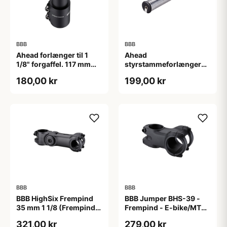
BBB
BBB
Ahead forlænger til 1
Ahead
1/8" forgaffel. 117 mm
styrstammeforlænger
høj. Matsort.
BHP-21
180,00 kr
199,00 kr
BBB
BBB
BBB HighSix Frempind
BBB Jumper BHS-39 -
35 mm 1 1/8 (Frempind
Frempind - E-bike/MTB -
længde: 90 mm)"
40 mm - Ø35 mm - Sort
321,00 kr
279,00 kr