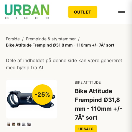
OUTLET
Forside
/
Frempinde & styrstammer
/
Bike Attitude Frempind Ø31,8 mm - 110mm +/- 7Â° sort
Dele af indholdet på denne side kan være genereret
med hjælp fra AI.
BIKE ATTITUDE
Bike Attitude
-25%
Frempind Ø31,8
mm - 110mm +/-
7Â° sort
UDSALG