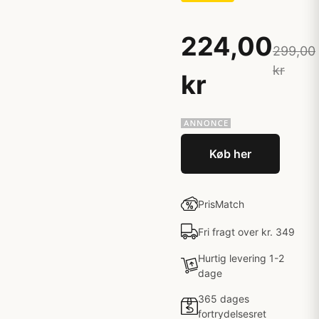
224,00
299,00
kr
kr
Køb her
PrisMatch
Fri fragt over kr. 349
Hurtig levering 1-2
dage
365 dages
fortrydelsesret