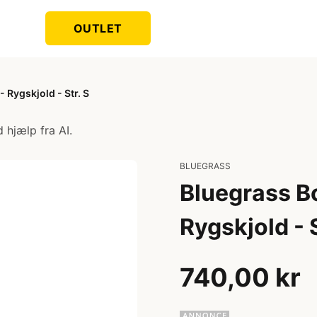
OUTLET
 Rygskjold - Str. S
 hjælp fra AI.
BLUEGRASS
Bluegrass B
Rygskjold - S
740,00 kr