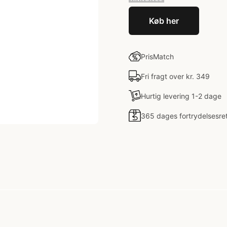
Køb her
PrisMatch
Fri fragt over kr. 349
Hurtig levering 1-2 dage
365 dages fortrydelsesre