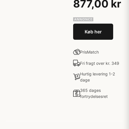
877,00 kr
Køb her
PrisMatch
Fri fragt over kr. 349
Hurtig levering 1-2
dage
365 dages
fortrydelsesret