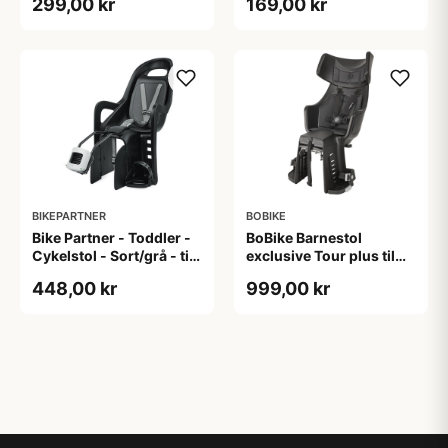
299,00 kr
169,00 kr
BIKEPARTNER
BOBIKE
Bike Partner - Toddler -
BoBike Barnestol
Cykelstol - Sort/grå - til
exclusive Tour plus til
stelmontering
bagagebære sort
448,00 kr
999,00 kr