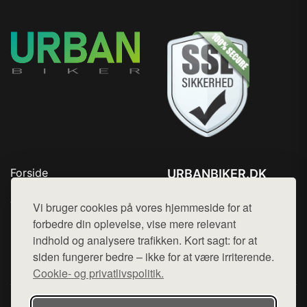
Forside
URBANBIKER.DK
Produkter
Tlf. 78768672
Top Rabatter
Vi bruger cookies på vores hjemmeside for at
Mail:
hej@want.dk
Blog
forbedre din oplevelse, vise mere relevant
Kontakt
indhold og analysere trafikken. Kort sagt: for at
Cookie- og privatlivspolitik
siden fungerer bedre – ikke for at være irriterende.
Cookie- og privatlivspolitik.