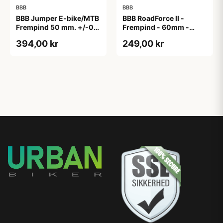
BBB
BBB
BBB Jumper E-bike/MTB
BBB RoadForce II -
Frempind 50 mm. +/-0
Frempind - 60mm -
Grader
ø31,8mm - Sort
394,00 kr
249,00 kr