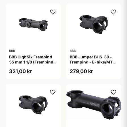
BBB
BBB
BBB HighSix Frempind
BBB Jumper BHS-39 -
35 mm 1 1/8 (Frempind
Frempind - E-bike/MTB -
længde: 90 mm)"
40 mm - Ø35 mm - Sort
321,00 kr
279,00 kr