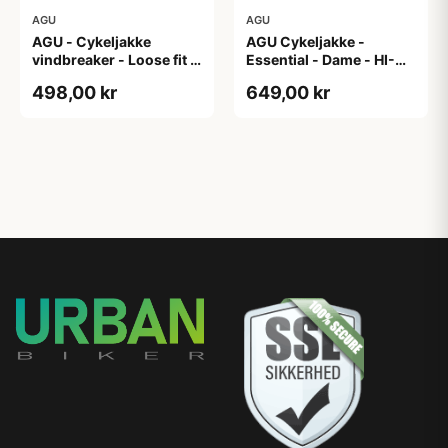
AGU
AGU
AGU - Cykeljakke
AGU Cykeljakke -
vindbreaker - Loose fit -
Essential - Dame - HI-
Sort - Str. XXXL
VIS - Sort/Gul - Str. M
498,00 kr
649,00 kr