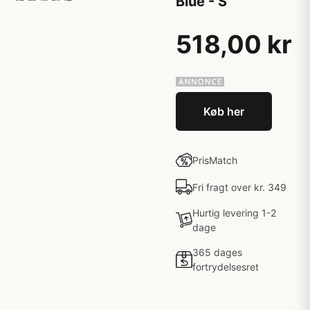
Blue - S
518,00 kr
Køb her
PrisMatch
Fri fragt over kr. 349
Hurtig levering 1-2
dage
365 dages
fortrydelsesret