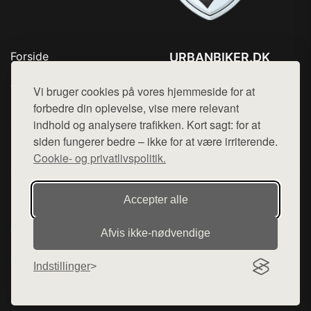
Forside
URBANBIKER.DK
Produkter
Tlf. 78768672
Top Rabatter
Vi bruger cookies på vores hjemmeside for at
Mail:
hej@want.dk
Blog
forbedre din oplevelse, vise mere relevant
Kontakt
indhold og analysere trafikken. Kort sagt: for at
Cookie- og privatlivspolitik
siden fungerer bedre – ikke for at være irriterende.
Cookie- og privatlivspolitik.
Denne side er en del af want.dk, der udgiver en række
Accepter alle
hjemmesider med præsentation af forskellige produkter fra
diverse webshops. Der sælges ikke varer fra denne side - vi
Afvis ikke‑nødvendige
henviser til de shops, som sælger varen. Vi har heller ikke
varerne på lager.
Indstillinger
© 2026 urbanbiker.dk. Alle rettigheder forbeholdes.