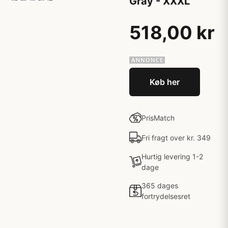
Gray - XXXL
518,00 kr
Køb her
PrisMatch
Fri fragt over kr. 349
Hurtig levering 1-2
dage
365 dages
fortrydelsesret