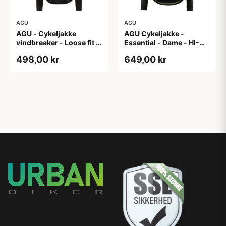
AGU
AGU
AGU - Cykeljakke
AGU Cykeljakke -
vindbreaker - Loose fit -
Essential - Dame - HI-
Sort - Str. XXXL
VIS - Sort/Gul - Str. M
498,00 kr
649,00 kr