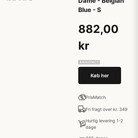
Dame - Belgian
Blue - S
882,00
kr
Køb her
PrisMatch
Fri fragt over kr. 349
Hurtig levering 1-2
dage