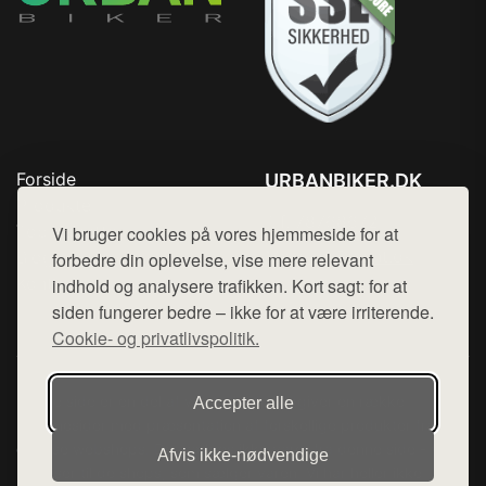
Forside
URBANBIKER.DK
Produkter
Tlf. 78768672
Top Rabatter
Vi bruger cookies på vores hjemmeside for at
Mail:
hej@want.dk
Blog
forbedre din oplevelse, vise mere relevant
Kontakt
indhold og analysere trafikken. Kort sagt: for at
Cookie- og privatlivspolitik
siden fungerer bedre – ikke for at være irriterende.
Cookie- og privatlivspolitik.
Denne side er en del af want.dk, der udgiver en række
Accepter alle
hjemmesider med præsentation af forskellige produkter fra
diverse webshops. Der sælges ikke varer fra denne side - vi
Afvis ikke‑nødvendige
henviser til de shops, som sælger varen. Vi har heller ikke