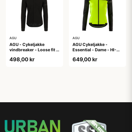
AGU
AGU
AGU - Cykeljakke
AGU Cykeljakke -
vindbreaker - Loose fit -
Essential - Dame - HI-
Sort - Str. XXXL
VIS - Sort/Gul - Str. M
498,00 kr
649,00 kr