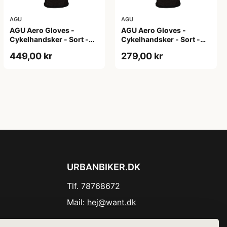
AGU
AGU
AGU Aero Gloves -
AGU Aero Gloves -
Cykelhandsker - Sort -
Cykelhandsker - Sort -
XL
XS
449,00 kr
279,00 kr
URBANBIKER.DK
Tlf. 78768672
Mail:
hej@want.dk
Cookie- og privatlivspolitik