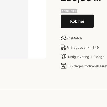
Køb her
PrisMatch
Fri fragt over kr. 349
Hurtig levering 1-2 dage
365 dages fortrydelsesre