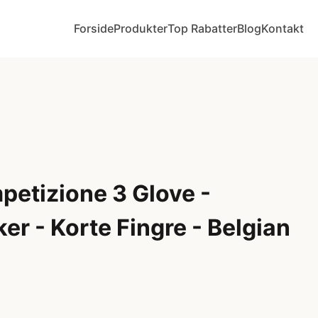
Forside
Produkter
Top Rabatter
Blog
Kontakt
petizione 3 Glove -
r - Korte Fingre - Belgian