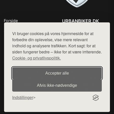
Forside
URBANBIKER.DK
Produkter
Tlf. 78768672
Top Rabatter
Vi bruger cookies på vores hjemmeside for at
Mail:
hej@want.dk
Blog
forbedre din oplevelse, vise mere relevant
Kontakt
indhold og analysere trafikken. Kort sagt: for at
Cookie- og privatlivspolitik
siden fungerer bedre – ikke for at være irriterende.
Cookie- og privatlivspolitik.
Denne side er en del af want.dk, der udgiver en række
Accepter alle
hjemmesider med præsentation af forskellige produkter fra
diverse webshops. Der sælges ikke varer fra denne side - vi
Afvis ikke‑nødvendige
henviser til de shops, som sælger varen. Vi har heller ikke
varerne på lager.
Indstillinger
© 2026 urbanbiker.dk. Alle rettigheder forbeholdes.