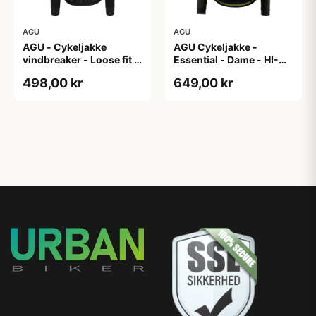
AGU
AGU
AGU - Cykeljakke
AGU Cykeljakke -
vindbreaker - Loose fit -
Essential - Dame - HI-
Sort - Str. XXXL
VIS - Sort/Gul - Str. M
498,00 kr
649,00 kr