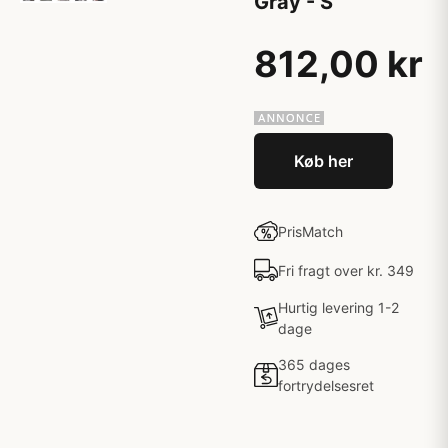
Gray - S
812,00 kr
Køb her
PrisMatch
Fri fragt over kr. 349
Hurtig levering 1-2
dage
365 dages
fortrydelsesret