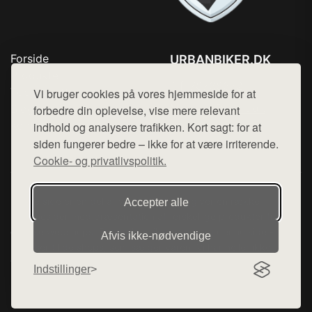
Forside
URBANBIKER.DK
Produkter
Tlf. 78768672
Top Rabatter
Vi bruger cookies på vores hjemmeside for at
Mail:
hej@want.dk
Blog
forbedre din oplevelse, vise mere relevant
Kontakt
indhold og analysere trafikken. Kort sagt: for at
Cookie- og privatlivspolitik
siden fungerer bedre – ikke for at være irriterende.
Cookie- og privatlivspolitik.
Denne side er en del af want.dk, der udgiver en række
Accepter alle
hjemmesider med præsentation af forskellige produkter fra
diverse webshops. Der sælges ikke varer fra denne side - vi
Afvis ikke‑nødvendige
henviser til de shops, som sælger varen. Vi har heller ikke
varerne på lager.
Indstillinger
© 2026 urbanbiker.dk. Alle rettigheder forbeholdes.