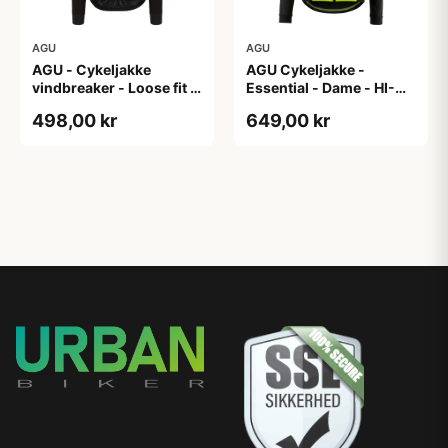
AGU
AGU
AGU - Cykeljakke
AGU Cykeljakke -
vindbreaker - Loose fit -
Essential - Dame - HI-
Sort - Str. XXXL
VIS - Sort/Gul - Str. M
498,00 kr
649,00 kr