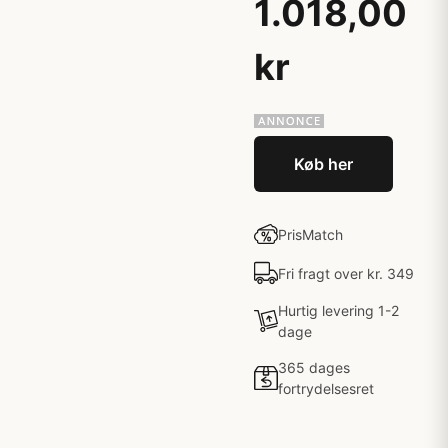
1.018,00
kr
Køb her
PrisMatch
Fri fragt over kr. 349
Hurtig levering 1-2
dage
365 dages
fortrydelsesret