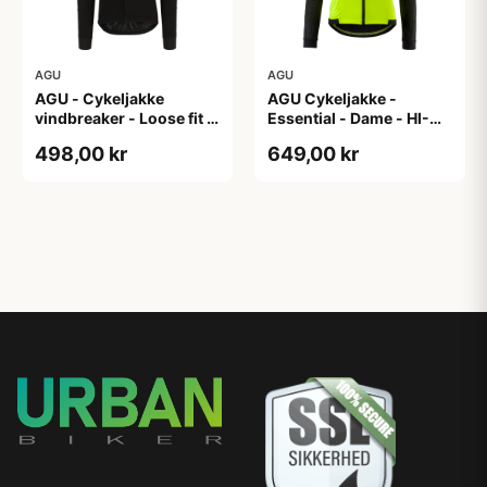
AGU
AGU
AGU - Cykeljakke
AGU Cykeljakke -
vindbreaker - Loose fit -
Essential - Dame - HI-
Sort - Str. XXXL
VIS - Sort/Gul - Str. M
498,00 kr
649,00 kr