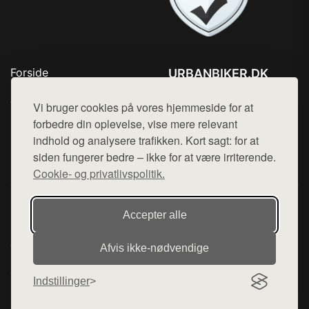
Forside
URBANBIKER.DK
Produkter
Tlf. 78768672
Top Rabatter
Vi bruger cookies på vores hjemmeside for at
Mail:
hej@want.dk
Blog
forbedre din oplevelse, vise mere relevant
Kontakt
indhold og analysere trafikken. Kort sagt: for at
Cookie- og privatlivspolitik
siden fungerer bedre – ikke for at være irriterende.
Cookie- og privatlivspolitik.
Denne side er en del af want.dk, der udgiver en række
Accepter alle
hjemmesider med præsentation af forskellige produkter fra
diverse webshops. Der sælges ikke varer fra denne side - vi
Afvis ikke‑nødvendige
henviser til de shops, som sælger varen. Vi har heller ikke
varerne på lager.
Indstillinger
© 2026 urbanbiker.dk. Alle rettigheder forbeholdes.