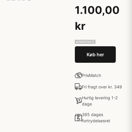
1.100,00
kr
Køb her
PrisMatch
Fri fragt over kr. 349
Hurtig levering 1-2
dage
365 dages
fortrydelsesret