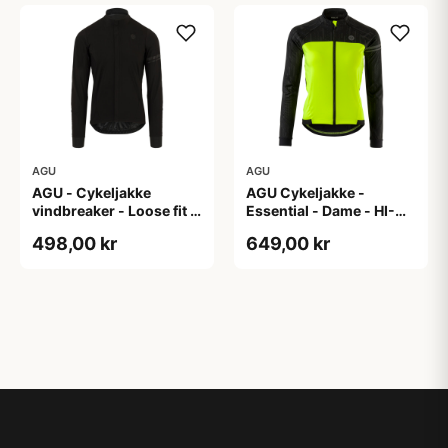
AGU
AGU
AGU - Cykeljakke
AGU Cykeljakke -
vindbreaker - Loose fit -
Essential - Dame - HI-
Sort - Str. XXXL
VIS - Sort/Gul - Str. M
498,00 kr
649,00 kr