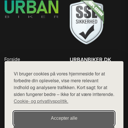
Forside
URBANBIKER.DK
Produkter
Tlf. 78768672
Top Rabatter
Vi bruger cookies på vores hjemmeside for at
Mail:
hej@want.dk
Blog
forbedre din oplevelse, vise mere relevant
Kontakt
indhold og analysere trafikken. Kort sagt: for at
Cookie- og privatlivspolitik
siden fungerer bedre – ikke for at være irriterende.
Cookie- og privatlivspolitik.
Denne side er en del af want.dk, der udgiver en række
Accepter alle
hjemmesider med præsentation af forskellige produkter fra