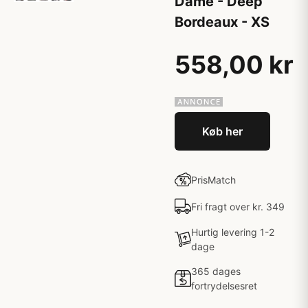
Dame - Deep
Bordeaux - XS
558,00 kr
Køb her
PrisMatch
Fri fragt over kr. 349
Hurtig levering 1-2
dage
365 dages
fortrydelsesret