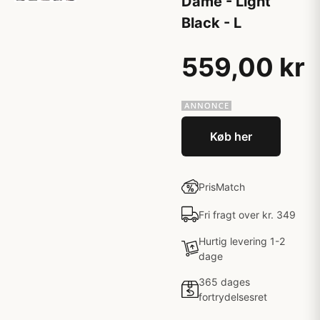
Dame - Light
Black - L
559,00 kr
Køb her
PrisMatch
Fri fragt over kr. 349
Hurtig levering 1-2
dage
365 dages
fortrydelsesret