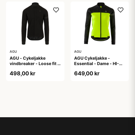
AGU
AGU
AGU - Cykeljakke
AGU Cykeljakke -
vindbreaker - Loose fit -
Essential - Dame - HI-
Sort - Str. XXXL
VIS - Sort/Gul - Str. M
498,00 kr
649,00 kr