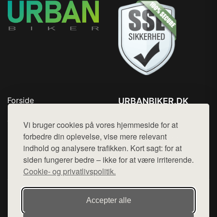
Forside
URBANBIKER.DK
Produkter
Tlf. 78768672
Top Rabatter
Vi bruger cookies på vores hjemmeside for at
Mail:
hej@want.dk
Blog
forbedre din oplevelse, vise mere relevant
Kontakt
indhold og analysere trafikken. Kort sagt: for at
Cookie- og privatlivspolitik
siden fungerer bedre – ikke for at være irriterende.
Cookie- og privatlivspolitik.
Denne side er en del af want.dk, der udgiver en række
Accepter alle
hjemmesider med præsentation af forskellige produkter fra