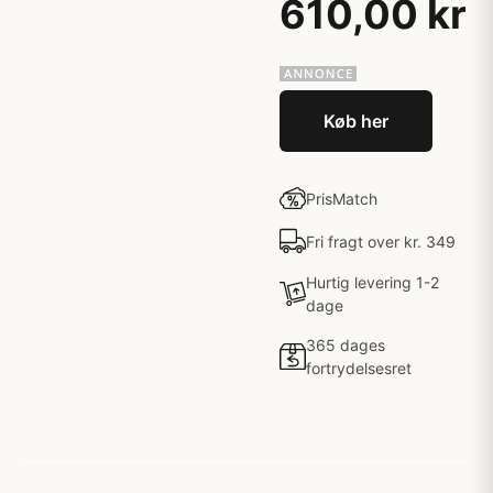
610,00 kr
Køb her
PrisMatch
Fri fragt over kr. 349
Hurtig levering 1-2
dage
365 dages
fortrydelsesret