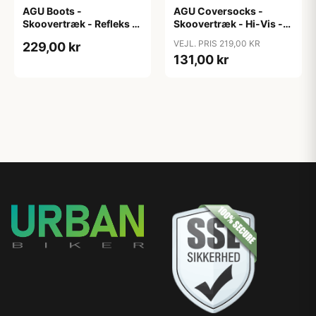
AGU Boots -
AGU Coversocks -
Skoovertræk - Refleks -
Skoovertræk - Hi-Vis -
Sort XXL
Gul - Str. M (41-43)
VEJL. PRIS 219,00 KR
229,00 kr
131,00 kr