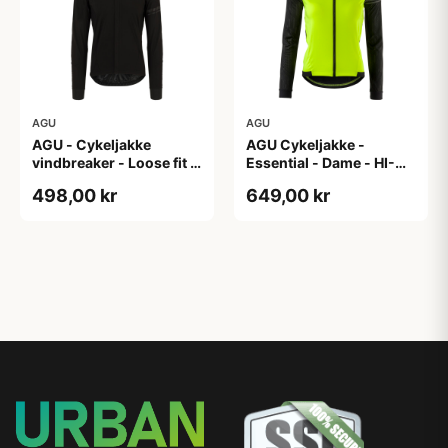
AGU
AGU
AGU - Cykeljakke
AGU Cykeljakke -
vindbreaker - Loose fit -
Essential - Dame - HI-
Sort - Str. XXXL
VIS - Sort/Gul - Str. M
498,00 kr
649,00 kr