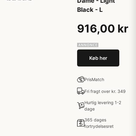
Dame - Light
Black - L
916,00 kr
Køb her
PrisMatch
Fri fragt over kr. 349
Hurtig levering 1-2
dage
365 dages
fortrydelsesret