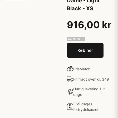
Dame - Light
Black - XS
916,00 kr
Køb her
PrisMatch
Fri fragt over kr. 349
Hurtig levering 1-2
dage
365 dages
fortrydelsesret