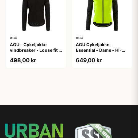
AGU
AGU
AGU - Cykeljakke
AGU Cykeljakke -
vindbreaker - Loose fit -
Essential - Dame - HI-
Sort - Str. XXXL
VIS - Sort/Gul - Str. M
498,00 kr
649,00 kr