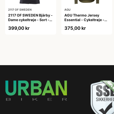
2117 OF SWEDEN
AGU
2117 OF SWEDEN Bjärby -
AGU Thermo Jersey
Dame cykeltrøje - Sort -
Essential - Cykeltrøje -
Str. 44
Dame - Army grøn - Str. L
399,00 kr
375,00 kr