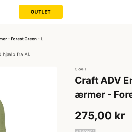
OUTLET
mer - Forest Green - L
 hjælp fra AI.
CRAFT
Craft ADV En
ærmer - Fore
275,00 kr