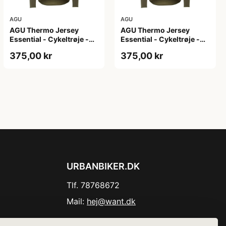
AGU
AGU
AGU Thermo Jersey
AGU Thermo Jersey
Essential - Cykeltrøje -
Essential - Cykeltrøje -
Dame - Army grøn - Str.
Dame - Army grøn - Str.
375,00 kr
375,00 kr
XL
XXL
URBANBIKER.DK
Tlf. 78768672
Mail:
hej@want.dk
Cookie- og privatlivspolitik