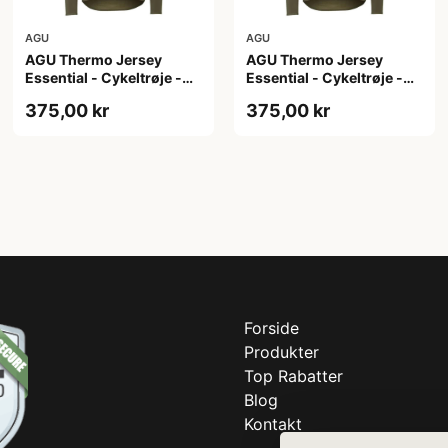
AGU
AGU
AGU Thermo Jersey
AGU Thermo Jersey
Essential - Cykeltrøje -
Essential - Cykeltrøje -
Dame - Army grøn - Str.
Dame - Army grøn - Str. S
375,00 kr
375,00 kr
M
Forside
Produkter
Top Rabatter
Blog
Kontakt