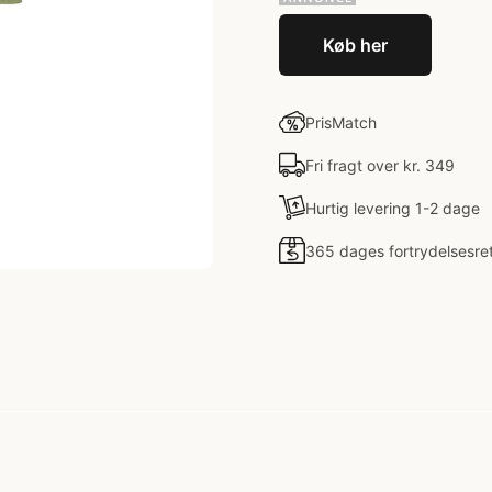
Køb her
PrisMatch
Fri fragt over kr. 349
Hurtig levering 1-2 dage
365 dages fortrydelsesre