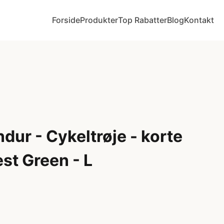
Forside
Produkter
Top Rabatter
Blog
Kontakt
dur - Cykeltrøje - korte
st Green - L