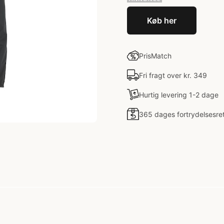
Køb her
PrisMatch
Fri fragt over kr. 349
Hurtig levering 1-2 dage
365 dages fortrydelsesre