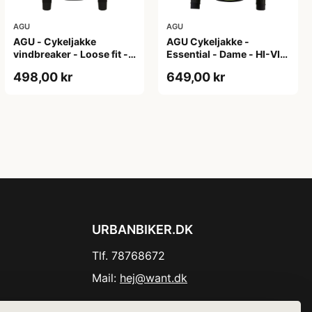
AGU
AGU
AGU - Cykeljakke
AGU Cykeljakke -
vindbreaker - Loose fit -
Essential - Dame - HI-VIS
Sort - Str. XXXL
- Sort/Gul - Str. M
498,00 kr
649,00 kr
URBANBIKER.DK
Tlf. 78768672
Mail:
hej@want.dk
Cookie- og privatlivspolitik