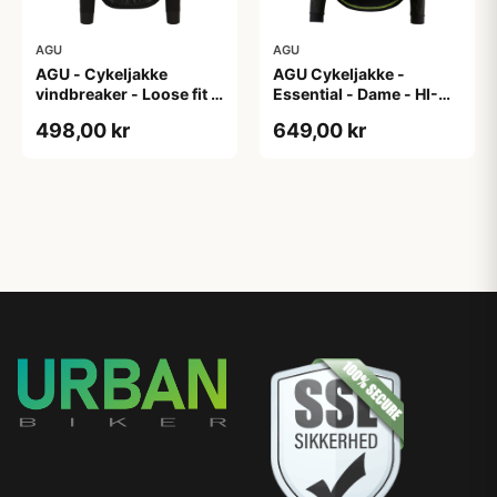
AGU
AGU
AGU - Cykeljakke
AGU Cykeljakke -
vindbreaker - Loose fit -
Essential - Dame - HI-
Sort - Str. XXXL
VIS - Sort/Gul - Str. M
498,00 kr
649,00 kr