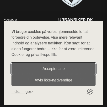
Forside
URBANBIKER.DK
Produkter
Tlf. 78768672
Top Rabatter
Vi bruger cookies på vores hjemmeside for at
Mail:
hej@want.dk
Blog
forbedre din oplevelse, vise mere relevant
Kontakt
indhold og analysere trafikken. Kort sagt: for at
Cookie- og privatlivspolitik
siden fungerer bedre – ikke for at være irriterende.
Cookie- og privatlivspolitik.
Denne side er en del af want.dk, der udgiver en række
Accepter alle
hjemmesider med præsentation af forskellige produkter fra
diverse webshops. Der sælges ikke varer fra denne side - vi
Afvis ikke‑nødvendige
henviser til de shops, som sælger varen. Vi har heller ikke
varerne på lager.
Indstillinger
© 2026 urbanbiker.dk. Alle rettigheder forbeholdes.