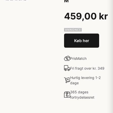
M
459,00 kr
Køb her
PrisMatch
Fri fragt over kr. 349
Hurtig levering 1-2
dage
365 dages
fortrydelsesret