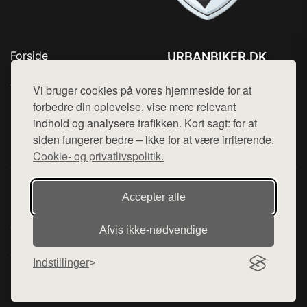
Forside
URBANBIKER.DK
Produkter
Tlf. 78768672
Top Rabatter
Vi bruger cookies på vores hjemmeside for at
Mail:
hej@want.dk
Blog
forbedre din oplevelse, vise mere relevant
Kontakt
indhold og analysere trafikken. Kort sagt: for at
Cookie- og privatlivspolitik
siden fungerer bedre – ikke for at være irriterende.
Cookie- og privatlivspolitik.
Denne side er en del af want.dk, der udgiver en række
Accepter alle
hjemmesider med præsentation af forskellige produkter fra
diverse webshops. Der sælges ikke varer fra denne side - vi
Afvis ikke‑nødvendige
henviser til de shops, som sælger varen. Vi har heller ikke
varerne på lager.
Indstillinger
© 2026 urbanbiker.dk. Alle rettigheder forbeholdes.