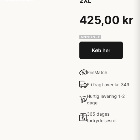
2XL
425,00 kr
Køb her
PrisMatch
Fri fragt over kr. 349
Hurtig levering 1-2
dage
365 dages
fortrydelsesret