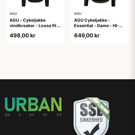
AGU
AGU
AGU - Cykeljakke
AGU Cykeljakke -
vindbreaker - Loose fit -
Essential - Dame - HI-
Sort - Str. XXXL
VIS - Sort/Gul - Str. M
498,00 kr
649,00 kr