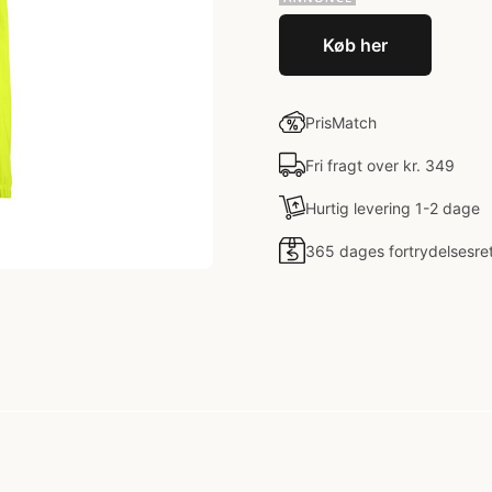
Køb her
PrisMatch
Fri fragt over kr. 349
Hurtig levering 1-2 dage
365 dages fortrydelsesre