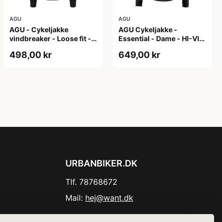
AGU
AGU
AGU - Cykeljakke
AGU Cykeljakke -
vindbreaker - Loose fit -
Essential - Dame - HI-VIS
Sort - Str. XXXL
- Sort/Gul - Str. M
498,00 kr
649,00 kr
URBANBIKER.DK
Tlf. 78768672
Mail:
hej@want.dk
Cookie- og privatlivspolitik