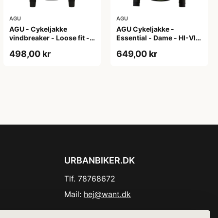
AGU
AGU
AGU - Cykeljakke
AGU Cykeljakke -
vindbreaker - Loose fit -
Essential - Dame - HI-VIS
Sort - Str. XXXL
- Sort/Gul - Str. M
498,00 kr
649,00 kr
URBANBIKER.DK
Tlf. 78768672
Mail:
hej@want.dk
Cookie- og privatlivspolitik