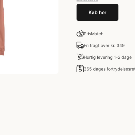
Køb her
PrisMatch
Fri fragt over kr. 349
Hurtig levering 1-2 dage
365 dages fortrydelsesre