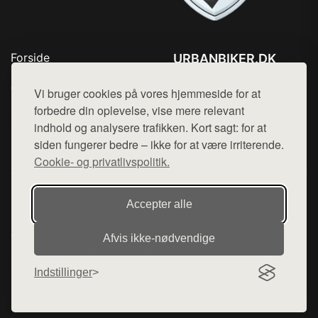
Forside
URBANBIKER.DK
Produkter
Tlf. 78768672
Top Rabatter
Vi bruger cookies på vores hjemmeside for at
Mail:
hej@want.dk
Blog
forbedre din oplevelse, vise mere relevant
Kontakt
indhold og analysere trafikken. Kort sagt: for at
Cookie- og privatlivspolitik
siden fungerer bedre – ikke for at være irriterende.
Cookie- og privatlivspolitik.
Denne side er en del af want.dk, der udgiver en række
Accepter alle
hjemmesider med præsentation af forskellige produkter fra
diverse webshops. Der sælges ikke varer fra denne side - vi
Afvis ikke‑nødvendige
henviser til de shops, som sælger varen. Vi har heller ikke
varerne på lager.
Indstillinger
© 2026 urbanbiker.dk. Alle rettigheder forbeholdes.