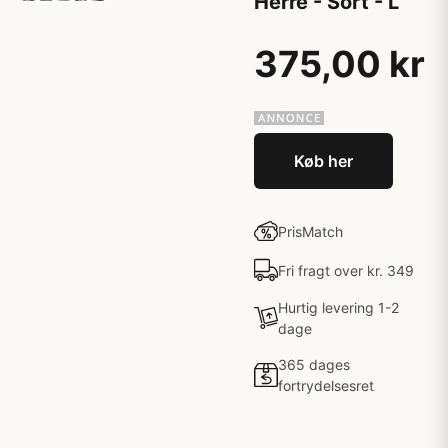
Herre - Sort - L
375,00 kr
Køb her
PrisMatch
Fri fragt over kr. 349
Hurtig levering 1-2
dage
365 dages
fortrydelsesret