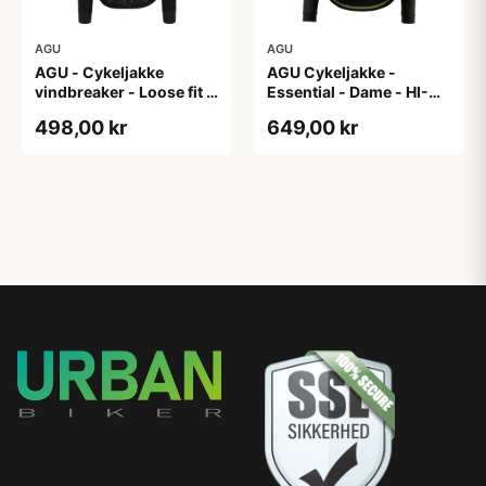
AGU
AGU
AGU - Cykeljakke
AGU Cykeljakke -
vindbreaker - Loose fit -
Essential - Dame - HI-
Sort - Str. XXXL
VIS - Sort/Gul - Str. M
498,00 kr
649,00 kr