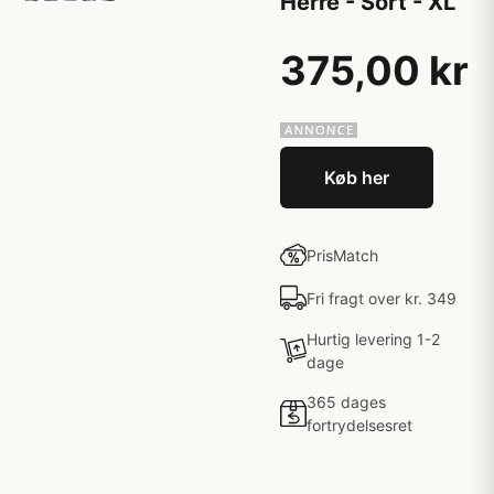
Herre - Sort - XL
375,00 kr
Køb her
PrisMatch
Fri fragt over kr. 349
Hurtig levering 1-2
dage
365 dages
fortrydelsesret