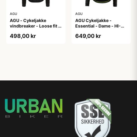
AGU
AGU
AGU - Cykeljakke
AGU Cykeljakke -
vindbreaker - Loose fit -
Essential - Dame - HI-
Sort - Str. XXXL
VIS - Sort/Gul - Str. M
498,00 kr
649,00 kr