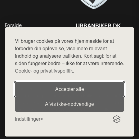
Forside
URBANBIKER.DK
Produkter
Tlf. 78768672
Top Rabatter
Vi bruger cookies på vores hjemmeside for at
Mail:
hej@want.dk
Blog
forbedre din oplevelse, vise mere relevant
Kontakt
indhold og analysere trafikken. Kort sagt: for at
Cookie- og privatlivspolitik
siden fungerer bedre – ikke for at være irriterende.
Cookie- og privatlivspolitik.
Denne side er en del af want.dk, der udgiver en række
Accepter alle
hjemmesider med præsentation af forskellige produkter fra
diverse webshops. Der sælges ikke varer fra denne side - vi
Afvis ikke‑nødvendige
henviser til de shops, som sælger varen. Vi har heller ikke
varerne på lager.
Indstillinger
© 2026 urbanbiker.dk. Alle rettigheder forbeholdes.