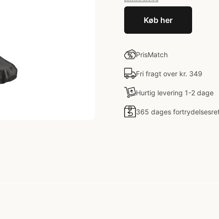
Køb her
PrisMatch
Fri fragt over kr. 349
Hurtig levering 1-2 dage
365 dages fortrydelsesre