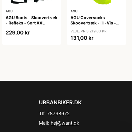
AGU
AGU
AGU Boots - Skoovertræk
AGU Coversocks -
- Refleks - Sort XXL
Skoovertræk - Hi-Vis -
Gul - Str. M (41-43)
VEJL. PRIS 219,00 KR
229,00 kr
131,00 kr
URBANBIKER.DK
Tlf. 78768672
Mail:
hej@want.dk