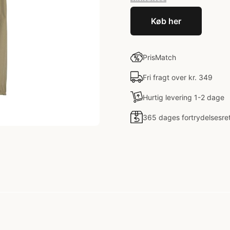
Køb her
PrisMatch
Fri fragt over kr. 349
Hurtig levering 1-2 dage
365 dages fortrydelsesre