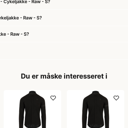
- Cykeljakke - Raw - S?
ykeljakke - Raw - S?
kke - Raw - S?
Du er måske interesseret i