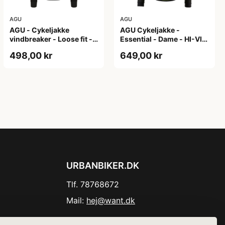
AGU
AGU
AGU - Cykeljakke
AGU Cykeljakke -
vindbreaker - Loose fit -
Essential - Dame - HI-VIS
Sort - Str. XXXL
- Sort/Gul - Str. M
498,00 kr
649,00 kr
URBANBIKER.DK
Tlf. 78768672
Mail:
hej@want.dk
Cookie- og privatlivspolitik