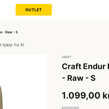
OUTLET
e - Raw - S
 hjælp fra AI.
CRAFT
Craft Endur 
- Raw - S
1.099,00 k