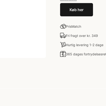
Køb her
PrisMatch
Fri fragt over kr. 349
Hurtig levering 1-2 dage
365 dages fortrydelsesre