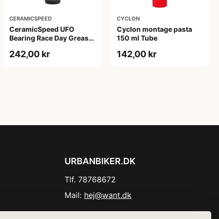
CERAMICSPEED
CYCLON
CeramicSpeed UFO
Cyclon montage pasta
Bearing Race Day Grease
150 ml Tube
- 30 ml
242,00 kr
142,00 kr
URBANBIKER.DK
Tlf. 78768672
Mail:
hej@want.dk
Cookie- og privatlivspolitik