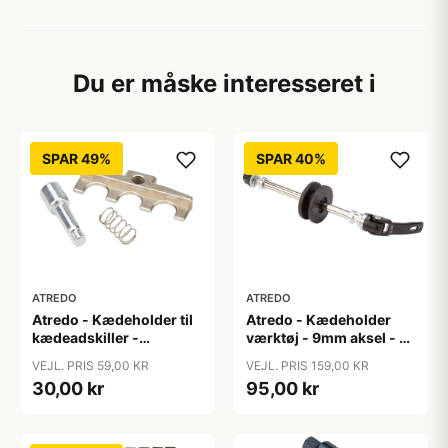
Du er måske interesseret i
SPAR 49%
SPAR 40%
ATREDO
ATREDO
Atredo - Kædeholder til
Atredo - Kædeholder
kædeadskiller -
værktøj - 9mm aksel - Til
reservedel
dropout
VEJL. PRIS 59,00 KR
VEJL. PRIS 159,00 KR
30,00 kr
95,00 kr