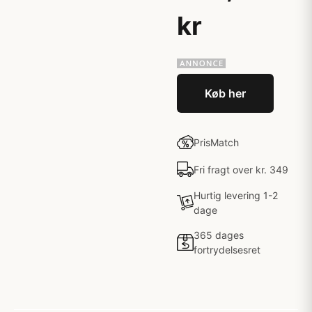
kr
Køb her
PrisMatch
Fri fragt over kr. 349
Hurtig levering 1-2
dage
365 dages
fortrydelsesret