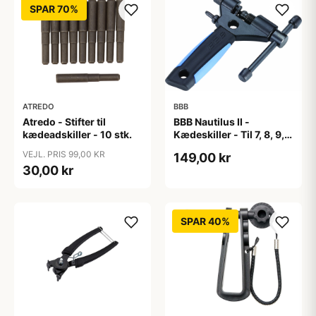
SPAR 70%
ATREDO
BBB
Atredo - Stifter til
BBB Nautilus II -
kædeadskiller - 10 stk.
Kædeskiller - Til 7, 8, 9,
10 og 11 speed - Sort
VEJL. PRIS 99,00 KR
149,00 kr
30,00 kr
SPAR 40%